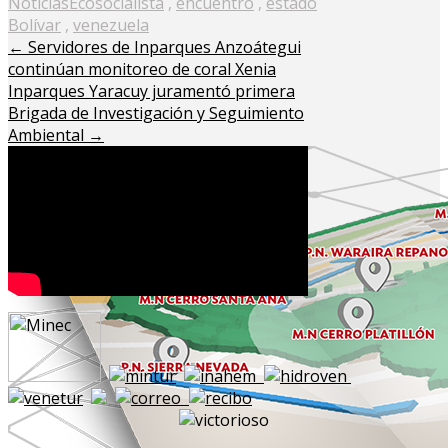
on
Noticias
Ecosocialista
,
encuentro
,
estado
Bolívar
,
venezuela
←
Servidores de Inparques Anzoátegui
continúan monitoreo de coral Xenia
Inparques Yaracuy juramentó primera
Brigada de Investigación y Seguimiento
Ambiental
→