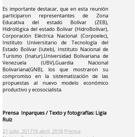
Es importante destacar, que en esta reunión
participaron representantes de Zona
Educativa del estado Bolívar (ZEB),
Hidrológica del estado Bolívar (HidroBolívar),
Corporación Eléctrica Nacional (Corpoelec),
Instituto Universitario de Tecnología del
Estado Bolívar (Iuteb), Instituto Nacional de
Turismo (Inatur),Universidad Bolivariana de
Venezuela (UBV),Guardia Nacional
Bolivariana(GNB), los que mostraron su
compromiso en la sistematización de las
propuestas al nuevo modelo económico
productivo y ecosocialista.
Prensa Inparques / Texto y fotografías: Ligia
Ruiz
Posted
21 julio, 2017
18 abril, 2018
Prensa