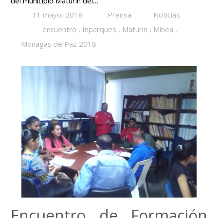
del municipio Maturín del…
11 mayo, 2018
Prensa
Noticias
encuentro
,
Inparques
,
Maturín
,
Minea
,
Monagas de Paz 2018
Encuentro de Formación