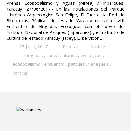
Prensa Ecosocialismo y Aguas (Minea) / Inparques,
Yaracuy, 27/06/2017.- En las instalaciones del Parque
Histórico Arqueológico San Felipe, El Fuerte, la Red de
Bibliotecas Públicas del estado Yaracuy realizó el VIII
Encuentro de Brigadas Ecológicas con el apoyo del
Instituto Nacional de Parques (Inparques) y el Instituto de
Cultura del estado Yaracuy (Iacey). El servidor…
27 junio, 2017
Prensa
Noticias
brigadas
,
conversatorios
,
ecológicas
,
ecosocialismo
,
encuentro
,
parques
,
venezuela
,
Yaracuy