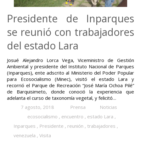
Presidente de Inparques
se reunió con trabajadores
del estado Lara
Josué Alejandro Lorca Vega, Viceministro de Gestión
Ambiental y presidente del Instituto Nacional de Parques
(Inparques), ente adscrito al Ministerio del Poder Popular
para Ecosocialismo (Minec), visitó el estado Lara y
recorrió el Parque de Recreación “José María Ochoa Pilé”
de Barquisimeto, donde conoció la experiencia que
adelanta el curso de taxonomía vegetal, y felicitó…
7 agosto, 2018
Prensa
Noticias
ecosocialismo
,
encuentro
,
estado Lara
,
Inparques
,
Presidente
,
reunión
,
trabajadores
,
venezuela
,
Visita