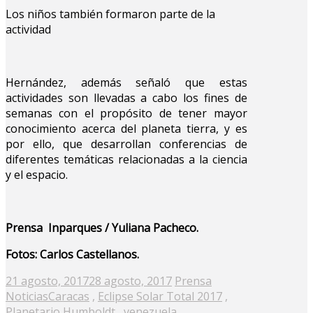
Los niños también formaron parte de la
actividad
Hernández, además señaló que estas
actividades son llevadas a cabo los fines de
semanas con el propósito de tener mayor
conocimiento acerca del planeta tierra, y es
por ello, que desarrollan conferencias de
diferentes temáticas relacionadas a la ciencia
y el espacio.
Prensa Inparques / Yuliana Pacheco.
Fotos: Carlos Castellanos.
Posted
21 agosto, 2017
28 agosto, 2017
Prensa
on
Noticias
Caracas
,
Eclipse Solar Total 2017
,
Planetario Humboldt
,
venezuela