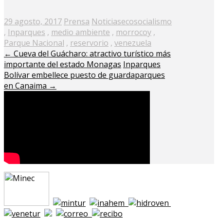
Posted
29 agosto, 2017
Prensa
Noticias
ecosocialismo
on
,
Inparques
,
medio ambiente
,
morrocoy
,
Parque Nacional
,
reservorio
,
venezuela
←
Cueva del Guácharo: atractivo turístico más
importante del estado Monagas
Inparques
Bolívar embellece puesto de guardaparques
en Canaima
→