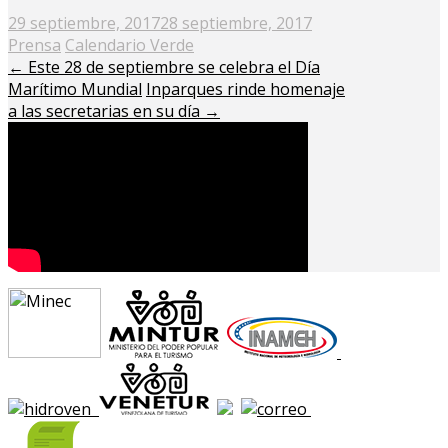
Posted
29 septiembre, 2017
28 septiembre, 2017
on
Prensa
Calendario Verde
←
Este 28 de septiembre se celebra el Día
Marítimo Mundial
Inparques rinde homenaje
a las secretarias en su día
→