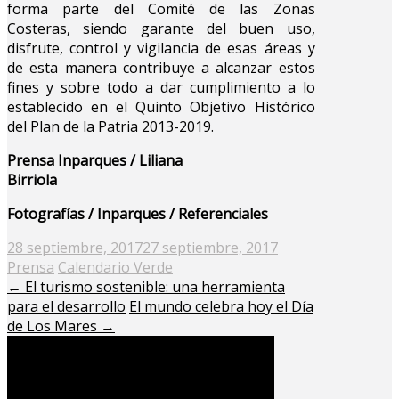
forma parte del Comité de las Zonas
Costeras, siendo garante del buen uso,
disfrute, control y vigilancia de esas áreas y
de esta manera contribuye a alcanzar estos
fines y sobre todo a dar cumplimiento a lo
establecido en el Quinto Objetivo Histórico
del Plan de la Patria 2013-2019.
Prensa Inparques / Liliana
Birriola
Fotografías / Inparques / Referenciales
Posted
28 septiembre, 2017
27 septiembre, 2017
on
Prensa
Calendario Verde
←
El turismo sostenible: una herramienta
para el desarrollo
El mundo celebra hoy el Día
de Los Mares
→