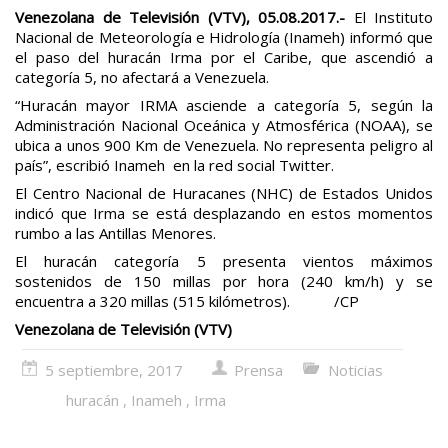
Venezolana de Televisión (VTV), 05.08.2017.-
El Instituto
Nacional de Meteorología e Hidrología (Inameh) informó que
el paso del huracán Irma por el Caribe, que ascendió a
categoría 5, no afectará a Venezuela.
“Huracán mayor IRMA asciende a categoría 5, según la
Administración Nacional Oceánica y Atmosférica (NOAA), se
ubica a unos 900 Km de Venezuela. No representa peligro al
país”, escribió Inameh en la red social Twitter.
El Centro Nacional de Huracanes (NHC) de Estados Unidos
indicó que Irma se está desplazando en estos momentos
rumbo a las Antillas Menores.
El huracán categoría 5 presenta vientos máximos
sostenidos de 150 millas por hora (240 km/h) y se
encuentra a 320 millas (515 kilómetros). /CP
Venezolana de Televisión (VTV)
5 septiembre, 2017
Prensa
Noticias
huracán
,
Inameh
,
Irma