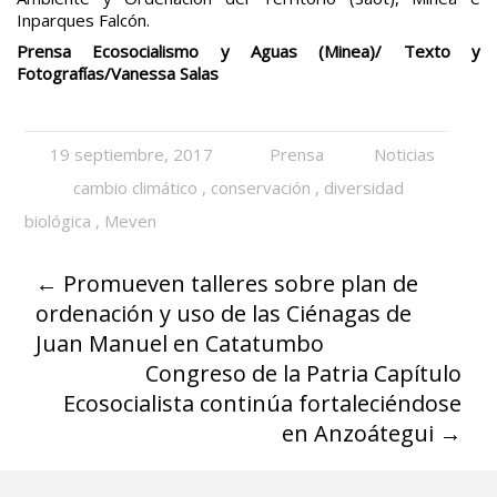
Inparques Falcón.
Prensa Ecosocialismo y Aguas (Minea)/ Texto y
Fotografías/Vanessa Salas
19 septiembre, 2017
Prensa
Noticias
cambio climático
,
conservación
,
diversidad
biológica
,
Meven
←
Promueven talleres sobre plan de
ordenación y uso de las Ciénagas de
Juan Manuel en Catatumbo
Congreso de la Patria Capítulo
Ecosocialista continúa fortaleciéndose
en Anzoátegui
→