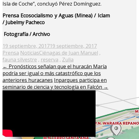
Isla de Coche”, concluyó Pérez Domínguez.
Prensa Ecosocialismo y Aguas (Minea) / Iclam
/ Jubelmy Pacheco
Fotografía / Archivo
Posted
19 septiembre, 2017
19 septiembre, 2017
on
Prensa
Noticias
Ciénagas de Juan Manuel
,
fauna silvestre
,
reserva
,
Zulia
←
Pronósticos señalan que el huracán María
podría ser igual o más catastrófico que los
anteriores huracanes
Inparques participa en
seminario de ciencia y tecnología en Falcón
→