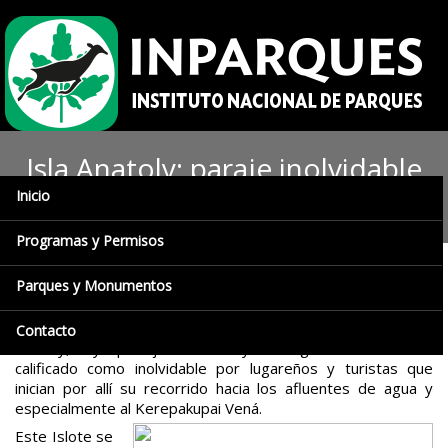
Isla Anatoly: paraje inolvidable
Inicio
de Canaima
Programas y Permisos
Parques y Monumentos
Prensa Inparques
/ Ciudad Bolívar, 28/09/2017.-
Uno de los
lugares mayormente visitados para acceder a los saltos de
atractivo turístico en el Parque Nacional Canaima, es la Isla
Contacto
Anatoly, cuyo paisaje selvático y de vegetación densa es
calificado como inolvidable por lugareños y turistas que
inician por allí su recorrido hacia los afluentes de agua y
especialmente al Kerepakupai Vená.
Este Islote se