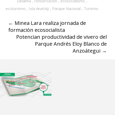
canaima
,
conservación
,
ecosocialismo
,
ecoturismo
,
Isla Anatoly
,
Parque Nacional
,
Turismo
←
Minea Lara realiza jornada de
formación ecosocialista
Potencian productividad de vivero del
Parque Andrés Eloy Blanco de
Anzoátegui
→