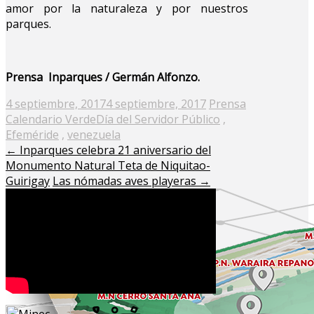
amor por la naturaleza y por nuestros
parques.
Prensa Inparques / Germán Alfonzo.
Posted
4 septiembre, 2017
4 septiembre, 2017
Prensa
on
Calendario Verde
Día del Servidor Público
,
Efeméride
,
venezuela
←
Inparques celebra 21 aniversario del
Monumento Natural Teta de Niquitao-
Guirigay
Las nómadas aves playeras
→