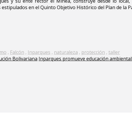
ques y su ente rector el Minea, construye desde lo local,
 estipulados en el Quinto Objetivo Histórico del Plan de la P
smo
,
Falcón
,
Inparques
,
naturaleza
,
protección
,
taller
ución Bolivariana
Inparques promueve educación ambiental