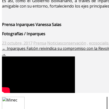
Es así, como el Gobierno Bolivariano, a través de Inpar
amigable con su entorno, fortaleciendo los ejes principales
Prensa Inparques Vanessa Salas
Fotografías / Inparques
Posted
23 octubre, 2017
Prensa
Noticias
conservación
,
ecosociali
on
←
Inparques Falcón reivindica su compromiso con la Revol
→