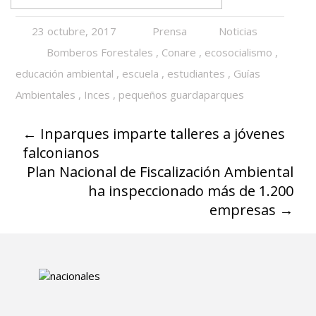
23 octubre, 2017
Prensa
Noticias
Bomberos Forestales
,
Conare
,
ecosocialismo
,
educación ambiental
,
escuela
,
estudiantes
,
Guías
Ambientales
,
Inces
,
pequeños guardaparques
←
Inparques imparte talleres a jóvenes
falconianos
Plan Nacional de Fiscalización Ambiental
ha inspeccionado más de 1.200
empresas
→