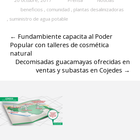
20 octubre, 2017
Prensa
Noticias
beneficios
,
comunidad
,
plantas desalinizadoras
,
suministro de agua potable
←
Fundambiente capacita al Poder
Popular con talleres de cosmética
natural
Decomisadas guacamayas ofrecidas en
ventas y subastas en Cojedes
→