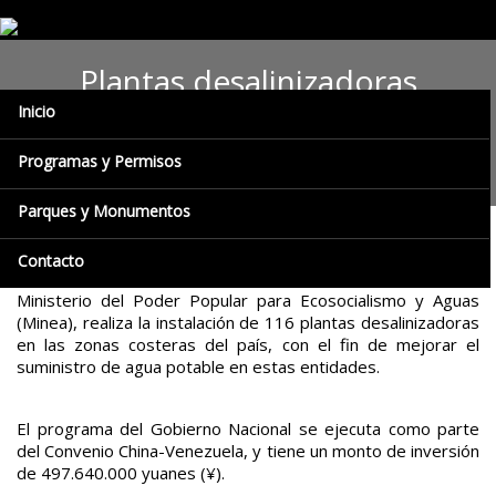
Plantas desalinizadoras
Inicio
benefician a las comunidades
del eje costero del país
Programas y Permisos
Parques y Monumentos
Prensa Ecosocialismo y Aguas (Minea) / Caracas,
Contacto
19/09/2017.-
El Gobierno Revolucionario, a través del
Ministerio del Poder Popular para Ecosocialismo y Aguas
(Minea), realiza la instalación de 116 plantas desalinizadoras
en las zonas costeras del país, con el fin de mejorar el
suministro de agua potable en estas entidades.
El programa del Gobierno Nacional se ejecuta como parte
del Convenio China-Venezuela, y tiene un monto de inversión
de 497.640.000 yuanes (¥).