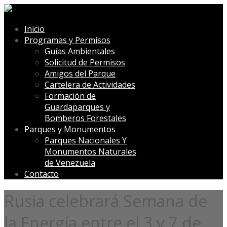
Inicio
Programas y Permisos
Guías Ambientales
Solicitud de Permisos
Amigos del Parque
Cartelera de Actividades
Formación de
Guardaparques y
Bomberos Forestales
Parques y Monumentos
Parques Nacionales Y
Monumentos Naturales
de Venezuela
Contacto
Rusia celebrará Semana de
la Energía entre el 3 y 7 de