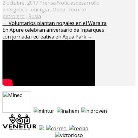
Posted
2 octubre, 2017
Prensa
Noticias
desarrollo
on
energético
,
energía
,
Opep
,
recorte
petrolero
,
Rusia
←
Voluntarios plantan nogales en el Waraira
En Apure celebran aniversario de Inparques
con jornada recreativa en Aqua Park
→