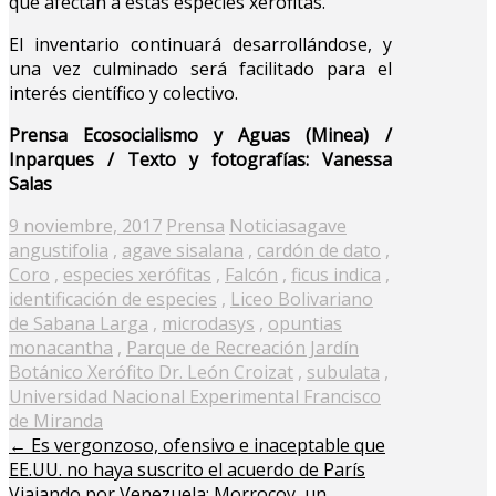
que afectan a estas especies xerófitas.
El inventario continuará desarrollándose, y
una vez culminado será facilitado para el
interés científico y colectivo.
Prensa Ecosocialismo y Aguas (Minea) /
Inparques / Texto y fotografías: Vanessa
Salas
Posted
9 noviembre, 2017
Prensa
Noticias
agave
on
angustifolia
,
agave sisalana
,
cardón de dato
,
Coro
,
especies xerófitas
,
Falcón
,
ficus indica
,
identificación de especies
,
Liceo Bolivariano
de Sabana Larga
,
microdasys
,
opuntias
monacantha
,
Parque de Recreación Jardín
Botánico Xerófito Dr. León Croizat
,
subulata
,
Universidad Nacional Experimental Francisco
de Miranda
←
Es vergonzoso, ofensivo e inaceptable que
EE.UU. no haya suscrito el acuerdo de París
Viajando por Venezuela: Morrocoy, un