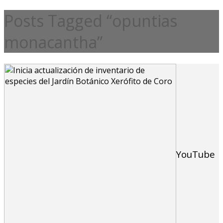
Posts Tagged “opuntias
monacantha”
YouTube