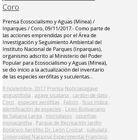
Coro
Prensa Ecosocialismo y Aguas (Minea) /
Inparques / Coro, 09/11/2017.- Como parte de
las acciones emprendidas por el Área de
Investigación y Seguimiento Ambiental del
Instituto Nacional de Parques (Inparques),
organismo adscrito al Ministerio del Poder
Popular para Ecosocialismo y Aguas (Minea),
se dio inicio a la actualización del inventario
de las especies xerófitas y suculentas…
Posted
9 noviembre, 2017
Prensa
Noticias
agave
on
angustifolia
,
agave sisalana
,
cardón de dato
,
Coro
,
especies xerófitas
,
Falcón
,
ficus indica
,
identificación de especies
,
Liceo Bolivariano
de Sabana Larga
,
microdasys
,
opuntias
monacantha
,
Parque de Recreación Jardín
Botánico Xerófito Dr. León Croizat
,
subulata
,
Universidad Nacional Experimental Francisco