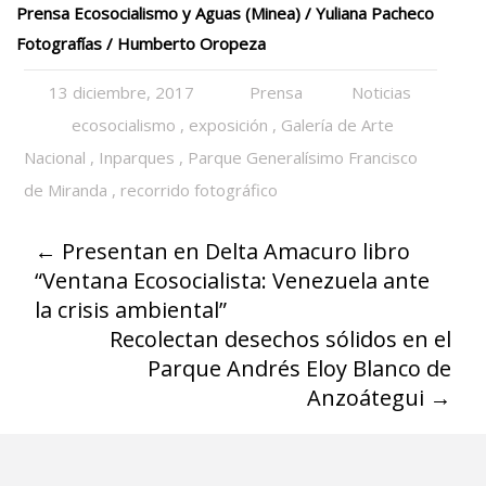
Prensa Ecosocialismo y Aguas (Minea) / Yuliana Pacheco
Fotografías / Humberto Oropeza
13 diciembre, 2017
Prensa
Noticias
ecosocialismo
,
exposición
,
Galería de Arte
Nacional
,
Inparques
,
Parque Generalísimo Francisco
de Miranda
,
recorrido fotográfico
←
Presentan en Delta Amacuro libro
“Ventana Ecosocialista: Venezuela ante
la crisis ambiental”
Recolectan desechos sólidos en el
Parque Andrés Eloy Blanco de
Anzoátegui
→