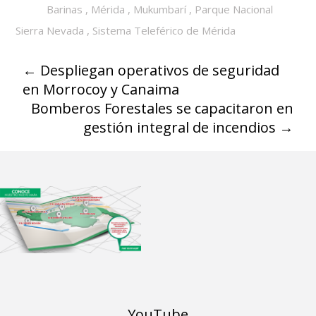
Barinas
,
Mérida
,
Mukumbarí
,
Parque Nacional
Sierra Nevada
,
Sistema Teleférico de Mérida
←
Despliegan operativos de seguridad
en Morrocoy y Canaima
Bomberos Forestales se capacitaron en
gestión integral de incendios
→
YouTube