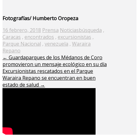
Fotografías/ Humberto Oropeza
Posted
16 febrero, 2018
Prensa
Noticias
búsqueda
,
on
Caracas
,
encontrados
,
excursionistas
,
Parque Nacional
,
venezuela
,
Waraira
Repano
←
Guardaparques de los Médanos de Coro
promovieron un mensaje ecológico en su día
Excursionistas rescatados en el Parque
Waraira Repano se encuentran en buen
estado de salud
→