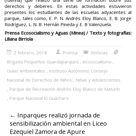
derechos y deberes. En estas actividades estuvieron
presentes los estudiantes de las escuelas adyacentes al
parque, tales como, E. P. N. Andrés Eloy Blanco, E. B. Jorge
Rodríguez, L. N. B. Hernán Pineda y E. B Valenzuela.
Prensa Ecosocialismo y Aguas (Minea) / Texto y fotografías:
Liliana Birriola
2 febrero, 2018
Prensa
Noticias
Brigada Pequeños Guardaparques
,
ecosocialismo
,
Guías Ambientales
,
Instituto Autónomo Consejo
Nacional de Derechos de Niños
,
Niñas y Adolescentes
,
Parque de Recreación Andrés Eloy Blanco de Maturín
,
Parque Nacional El Guácharo
←
Inparques realizó jornada de
sensibilización ambiental en Liceo
Ezequiel Zamora de Apure