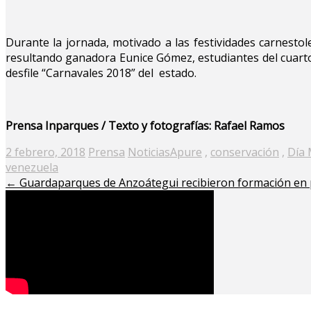
Durante la jornada, motivado a las festividades carnestole
resultando ganadora Eunice Gómez, estudiantes del cuarto
desfile “Carnavales 2018” del estado.
Prensa Inparques / Texto y fotografías: Rafael Ramos
Posted
2 febrero, 2018
Prensa
Noticias
Apure
,
conservación
,
Día 
on
venezuela
←
Guardaparques de Anzoátegui recibieron formación en p