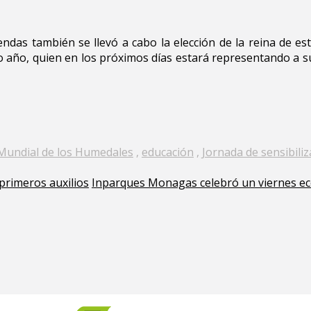
ndas también se llevó a cabo la elección de la reina de est
 año, quien en los próximos días estará representando a su
Mundial de los Humedales
,
educación
,
Jornada de sensibili
rimeros auxilios
Inparques Monagas celebró un viernes ec