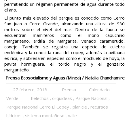
permitiendo un régimen permanente de agua durante todo
el año.
El punto más elevado del parque es conocido como Cerro
San Juan o Cerro Grande, alcanzando una altura de 930
metros sobre el nivel del mar. Dentro de la fauna se
encuentran mamíferos como el mono capuchino
margariteño, ardilla de Margarita, venado caramerudo,
conejo. También se registra una especie de culebra
endémica y la conocida rana del copey, además la avifauna
es rica, y sobresalen especies como el mochuelo de hoyo, la
pavita hormiguera, el tordo negro y el gonzalito
margariteño.
Prensa Ecosocialismo y Aguas (Minea) / Natalia Chanchamire
27 febrero, 2018
Prensa
Calendario
Verde
helechos
,
orquídeas
,
Parque Nacional
,
Parque Nacional Cerro El Copey
,
planicie
,
recursos
hídricos
,
sistema montañoso
,
valle