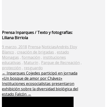
Prensa Inparques / Texto y fotografías:
Liliana Birriola
Posted
9 marzo, 2018
Prensa
Noticias
Andrés Eloy
on
Blanco
,
creación de brigadas
,
estado
Monagas
,
formación
,
instituciones
educativas
,
Maturín
,
Parque de Recreación
,
protección
,
resguardo
←
Inparques Cojedes participó en jornada
«Un bosque de amor por Chávez»
Instituciones ecosocialistas presentaron
exhibición sobre la diversidad biológica del
estado Falcón
→