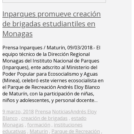
Inparques promueve creación
de brigadas estudiantiles en
Monagas
Prensa Inparques / Maturín, 09/03/2018.- El
equipo técnico de la Dirección Regional
Monagas del Instituto Nacional de Parques
(Inparques), ente adscrito al Ministerio del
Poder Popular para Ecosocialismo y Aguas
(Minea), celebró este viernes ecosocialista en
el Parque de Recreación Andrés Eloy Blanco
de Maturín, con la participación de niñas,
niños y adolescentes, y personal docente…
Posted
9 marzo, 2018
Prensa
Noticias
Andrés Eloy
on
Blanco
,
creación de brigadas
,
estado
Monagas
,
formación
,
instituciones
educativas
,
Maturín
,
Parque de Recreación
,