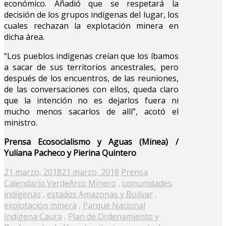
económico. Añadió que se respetará la
decisión de los grupos indígenas del lugar, los
cuales rechazan la explotación minera en
dicha área.
“Los pueblos indígenas creían que los íbamos
a sacar de sus territorios ancestrales, pero
después de los encuentros, de las reuniones,
de las conversaciones con ellos, queda claro
que la intención no es dejarlos fuera ni
mucho menos sacarlos de allí”, acotó el
ministro.
Prensa Ecosocialismo y Aguas (Minea) /
Yuliana Pacheco y Pierina Quintero
Posted
21 marzo, 2018
21 marzo, 2018
Prensa
on
Calendario Verde
Arco Minero
,
comunidades
indígenas
,
estados Amazonas y Bolívar
,
explotación minera
,
Parque Nacional
Indígena Caura
,
Plan de Ordenamiento y