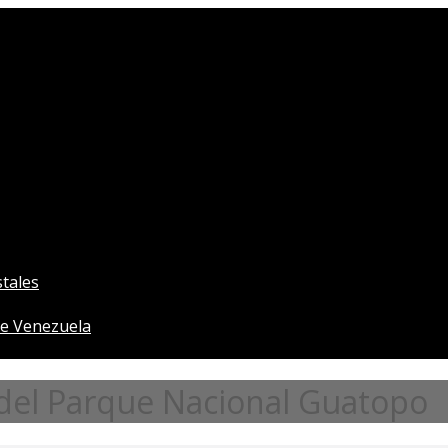
tales
e Venezuela
 del Parque Nacional Guatopo