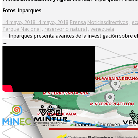
Fotos: Inparques
Posted
14 mayo, 2018
14 mayo, 2018
Prensa
Noticias
directivos
,
ec
on
Parque Nacional
,
reservorio natural
,
venezuela
←
Inparques presenta avances de la investigación sobre e
→