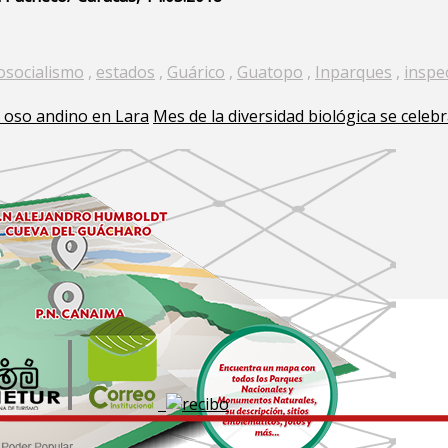
osocialismo
,
estados
,
Guárico
,
Guatopo
,
Inparques
,
inspe
l oso andino en Lara
Mes de la diversidad biológica se celeb