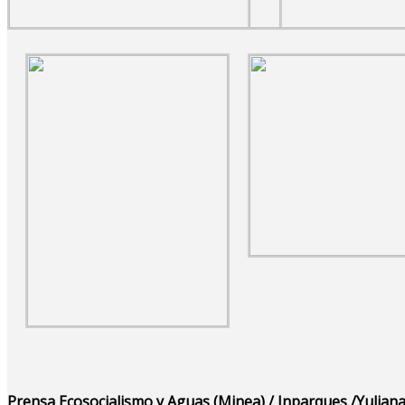
Prensa Ecosocialismo y Aguas (Minea) / Inparques /Yuliana