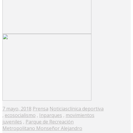
Posted
7 mayo, 2018
Prensa
Noticias
clínica deportiva
on
,
ecosocialismo
,
Inparques
,
movimientos
juveniles
,
Parque de Recreación
Metropolitano Monseñor Alejandro