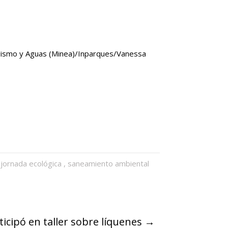
lismo y Aguas (Minea)/Inparques/Vanessa
,
jornada ecológica
,
saneamiento ambiental
icipó en taller sobre líquenes
→