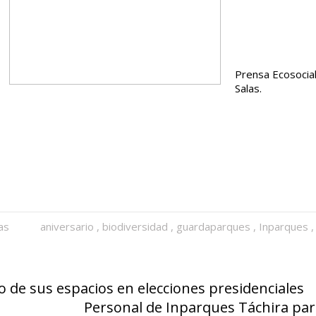
Prensa Ecosocia
Salas.
as
aniversario
,
biodiversidad
,
guardaparques
,
Inparques
 de sus espacios en elecciones presidenciales
Personal de Inparques Táchira part