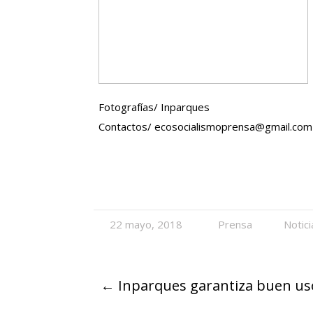
Fotografías/ Inparques
Contactos/
ecosocialismoprensa@gmail.com
22 mayo, 2018
Prensa
Notici
←
Inparques garantiza buen uso