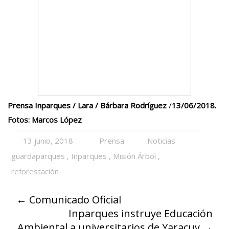
Prensa Inparques / Lara
/ Bárbara Rodríguez
/
13/06/2018.
Fotos: Marcos López
13 junio, 2018
Prensa
Noticias
guardaparques
,
Inparques
,
Misión Árbol
,
reforestación
←
Comunicado Oficial
Inparques instruye Educación
Ambiental a universitarios de Yaracuy
→