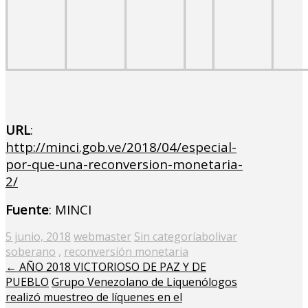
URL
:
http://minci.gob.ve/2018/04/especial-
por-que-una-reconversion-monetaria-
2/
Fuente
: MINCI
Posted
5 junio, 2018
webmaster
Sin categoría
bolivar
on
soberano
,
reconversión monetaria
←
AÑO 2018 VICTORIOSO DE PAZ Y DE
PUEBLO
Grupo Venezolano de Liquenólogos
realizó muestreo de líquenes en el