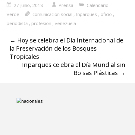
27 junio, 2018
Prensa
Calendario
Verde
comunicación social
,
Inparques
,
oficio
,
periodista
,
profesión
,
venezuela
←
Hoy se celebra el Día Internacional de
la Preservación de los Bosques
Tropicales
Inparques celebra el Día Mundial sin
Bolsas Plásticas
→