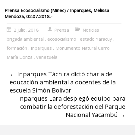
Prensa Ecosocialismo (Minec) / Inparques, Melissa
Mendoza, 02.07.2018.-
2 julio, 2018
Prensa
Noticias
brigada ambiental
,
ecosocialismo
,
estado Yaracuy
,
formación
,
Inparques
,
Monumento Natural Cerro
María Lionza
,
venezuela
←
Inparques Táchira dictó charla de
educación ambiental a docentes de la
escuela Simón Bolívar
Inparques Lara desplegó equipo para
combatir la deforestación del Parque
Nacional Yacambú
→