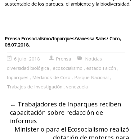
sustentable de los parques, el ambiente y la biodiversidad.
Prensa Ecosocialismo/Inparques/Vanessa Salas/ Coro,
06.07.2018.
6 julio, 2018
Prensa
Noticias
diversidad biológica
,
ecosocialismo
,
estado Falcón
,
Inparques
,
Médanos de Coro
,
Parque Nacional
,
Trabajos de Investigación
,
venezuela
←
Trabajadores de Inparques reciben
capacitación sobre redacción de
informes
Ministerio para el Ecosocialismo realizó
dotación de motores para