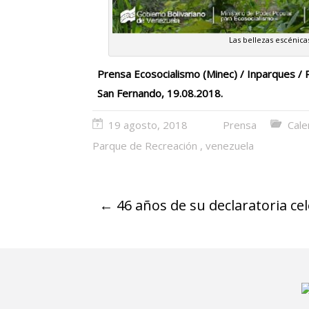
Las bellezas escénica
Prensa Ecosocialismo (Minec) / Inparques / 
San Fernando, 19.08.2018.
19 agosto, 2018
Prensa
Cale
Parque de Recreación
,
venezuela
←
46 años de su declaratoria ce