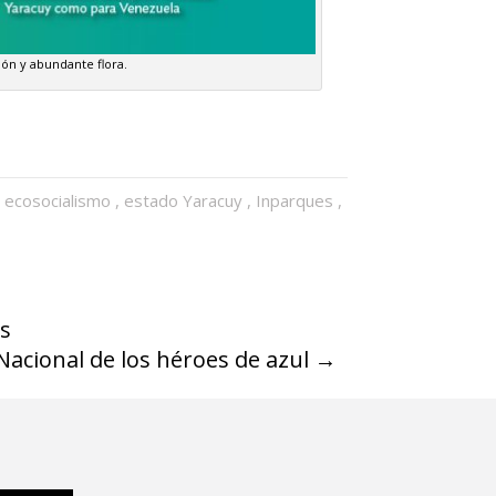
ión y abundante flora.
,
ecosocialismo
,
estado Yaracuy
,
Inparques
,
es
Nacional de los héroes de azul
→