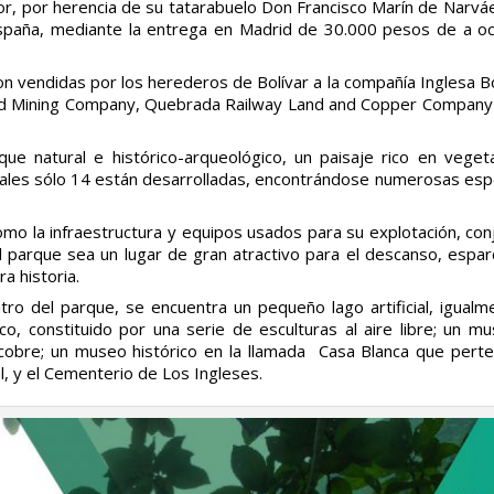
or, por herencia de su tatarabuelo Don Francisco Marín de Narvá
España, mediante la entrega en Madrid de 30.000 pesos de a oc
 vendidas por los herederos de Bolívar a la compañía Inglesa B
 Mining Company, Quebrada Railway Land and Copper Company Li
ue natural e histórico-arqueológico, un paisaje rico en vegeta
 cuales sólo 14 están desarrolladas, encontrándose numerosas es
omo la infraestructura y equipos usados para su explotación, co
 parque sea un lugar de gran atractivo para el descanso, esparc
a historia.
ro del parque, se encuentra un pequeño lago artificial, igual
o, constituido por una serie de esculturas al aire libre; un mus
 cobre; un museo histórico en la llamada Casa Blanca que pertene
, y el Cementerio de Los Ingleses.