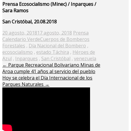
Prensa Ecosocialismo (Minec) / Inparques /
Sara Ramos
San Cristóbal, 20.08.2018
Posted
20 agosto, 2018
17 agosto, 2018
Prensa
on
Calendario Verde
Cuerpos de Bomberos
Forestales
,
Día Nacional del Bombero
,
ecosocialismo
,
estado Táchira
,
Héroes de
Azul
,
Inparques
,
San Cristóbal
,
venezuela
←
Parque Recreacional Bolivariano Minas de
Aroa cumple 41 años al servicio del pueblo
Hoy se celebra el Día Internacional de los
Parques Naturales
→