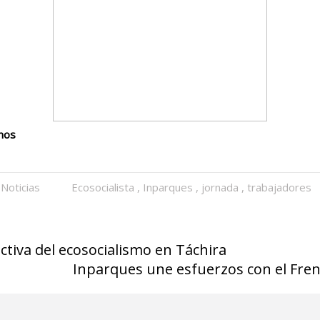
amos
Noticias
Ecosocialista
,
Inparques
,
jornada
,
trabajadores
ctiva del ecosocialismo en Táchira
Inparques une esfuerzos con el Frent