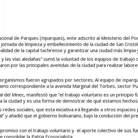
cional de Parques (Inparques), ente adscrito al Ministerio del Po
 jornada de limpieza y embellecimiento de la ciudad de San Cristó
ealidad de la capital tachirense y garantizar una ciudad más limpia
al y las vías aledañas” sumó la voluntad de los equipos de traba
aron por las principales avenidas de la ciudad para realizar lab
s organismos fueron agrupados por sectores. Al equipo de Inparqu
tramo correspondiente a la avenida Marginal del Torbes, sector P
l del Minec, manifestó que “el trabajo voluntario es un principio 
la ciudad y es una forma de demostrar de qué estamos hechos l
 redes sociales, que esta iniciativa irá llegando a otros espacio
bal” y añadió que el gobierno bolivariano, bajo la conducción del 
miso con el trabajo voluntario y el aporte colectivo de sus func
 consolidar la Patria Ecosocialista.