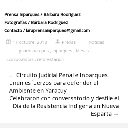
Prensa Inparques / Bárbara Rodríguez
Fotografías / Bárbara Rodríguez
Contacto /
laraprensainparques@gmail.com
11 octubre, 2018
Prensa
Noticias
guardaparques
,
Inparques
,
Mesas
Ecosocialistas
,
reforestación
←
Circuito Judicial Penal e Inparques
unen esfuerzos para defender el
Ambiente en Yaracuy
Celebraron con conversatorio y desfile el
Día de la Resistencia Indígena en Nueva
Esparta
→