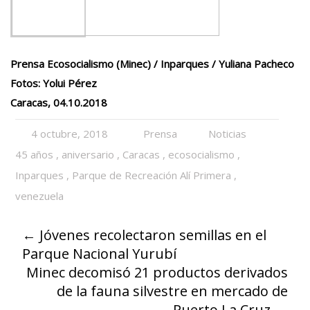
Prensa Ecosocialismo (Minec) / Inparques / Yuliana Pacheco
Fotos: Yolui Pérez
Caracas, 04.10.2018
4 octubre, 2018
Prensa
Noticias
45 años
,
aniversario
,
Caracas
,
ecosocialismo
,
Inparques
,
Parque de Recreación Alí Primera
,
venezuela
←
Jóvenes recolectaron semillas en el
Parque Nacional Yurubí
Minec decomisó 21 productos derivados
de la fauna silvestre en mercado de
Puerto La Cruz
→