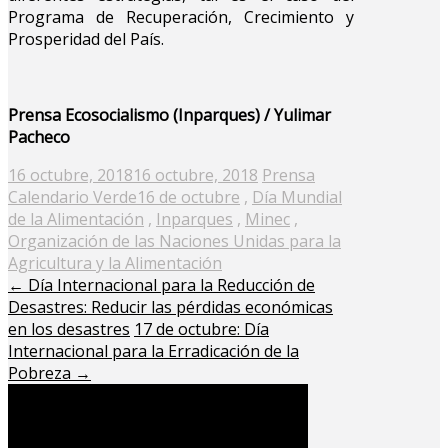
Programa de Recuperación, Crecimiento y
Prosperidad del País.
Prensa Ecosocialismo (Inparques) / Yulimar
Pacheco
Posted
16 octubre, 2018
16 octubre, 2018
Prensa
on
Calendario Verde
16 de octubre
,
Día Mundial
de la Alimentación
,
Inparques
,
Minec
,
Organización de las Naciones Unidas para la
Agricultura y la Alimentación
←
Día Internacional para la Reducción de
Desastres: Reducir las pérdidas económicas
en los desastres
17 de octubre: Día
Internacional para la Erradicación de la
Pobreza
→