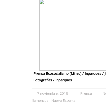
Prensa Ecosocialismo (Minec) / Inparques / 
Fotografías / Inparques
7 noviembre, 2018
Prensa
No
flamencos
,
Nueva Esparta