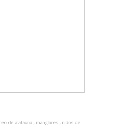
reo de avifauna
,
manglares
,
nidos de