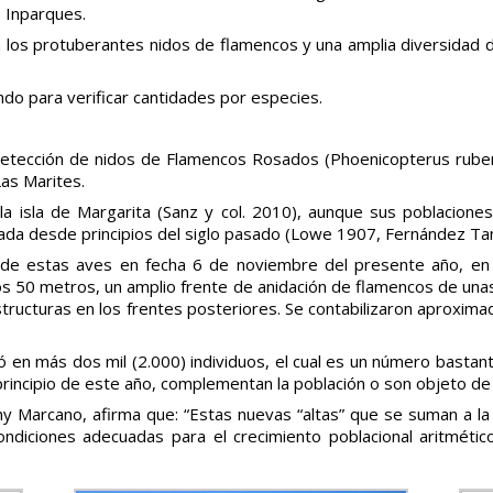
 Inparques.
los protuberantes nidos de flamencos y una amplia diversidad de
ndo para verificar cantidades por especies.
etección de nidos de Flamencos Rosados (Phoenicopterus ruber)
as Marites.
la isla de Margarita (Sanz y col. 2010), aunque sus poblacion
ificada desde principios del siglo pasado (Lowe 1907, Fernández
de estas aves en fecha 6 de noviembre del presente año, en e
s 50 metros, un amplio frente de anidación de flamencos de unas
structuras en los frentes posteriores. Se contabilizaron aproxim
 en más dos mil (2.000) individuos, el cual es un número bastant
rincipio de este año, complementan la población o son objeto de
hy Marcano, afirma que: “Estas nuevas “altas” que se suman a l
ndiciones adecuadas para el crecimiento poblacional aritmétic