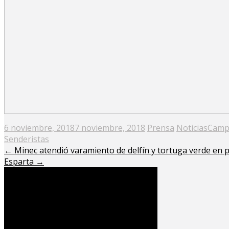
Posted
6 noviembre, 2018
7 noviembre, 2018
Prensa
Noticias
Camp
on
Senderistas
←
Minec atendió varamiento de delfín y tortuga verde en 
Esparta
→