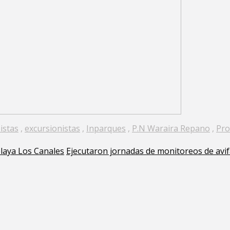
istas
,
excursionistas
,
Inparques
,
P.N Waraira Repano
,
Pro
playa Los Canales
Ejecutaron jornadas de monitoreos de av