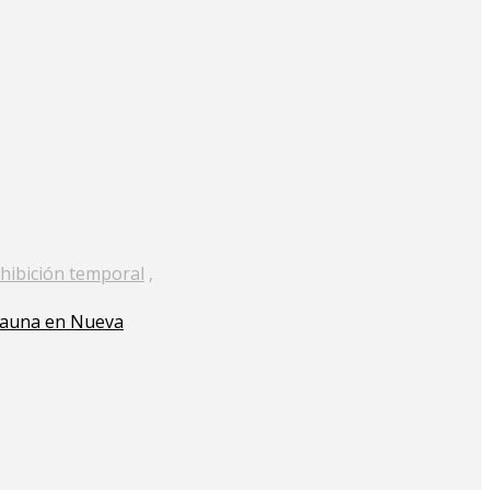
hibición temporal
,
ifauna en Nueva