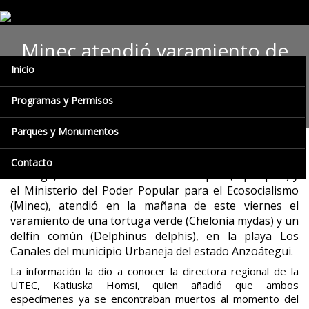
Minec atendió varamiento de
Inicio
delfín y tortuga verde en playa
Los Canales
Programas y Permisos
Parques y Monumentos
Tras recibir notificación por parte de la Fundación La
Contacto
Tortuga, el Instituto Nacional de Parques (Inparques) y
el Ministerio del Poder Popular para el Ecosocialismo
(Minec), atendió en la mañana de este viernes el
varamiento de una tortuga verde (Chelonia mydas) y un
delfín común (Delphinus delphis), en la playa Los
Canales del municipio Urbaneja del estado Anzoátegui.
La información la dio a conocer la directora regional de la
UTEC, Katiuska Homsi, quien añadió que ambos
especímenes ya se encontraban muertos al momento del