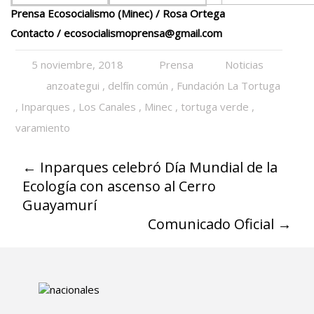
Prensa Ecosocialismo (Minec) / Rosa Ortega
Contacto /
ecosocialismoprensa@gmail.com
5 noviembre, 2018
Prensa
Noticias
anzoategui
,
delfín común
,
Fundación La Tortuga
,
Inparques
,
Los Canales
,
Minec
,
tortuga verde
,
varamiento
←
Inparques celebró Día Mundial de la
Ecología con ascenso al Cerro
Guayamurí
Comunicado Oficial
→