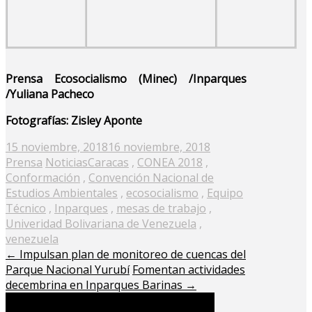
Prensa Ecosocialismo (Minec) /Inparques
/Yuliana Pacheco
Fotografías: Zisley Aponte
Posted
15 noviembre, 2018
16 noviembre, 2018
on
Prensa
Noticias
Caracas
,
CONEA 2018
,
Conformación
,
Convención Nacional de
Estudios Ambientales
,
ecosocialismo
,
Equipo
Técnico
,
Inparques
,
mesas de trabajo
,
Univeridad Bolivariana de Venezuela
,
venezuela
←
Impulsan plan de monitoreo de cuencas del
Parque Nacional Yurubí
Fomentan actividades
decembrina en Inparques Barinas
→