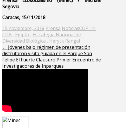
Prensa Ecosocialismo (Minec) / Michael
Segovia
Caracas, 15/11/2018
Posted
15 noviembre, 2018
Prensa
Noticias
COP 14-
on
CDB
,
Egipto
,
Estrategia Nacional de
Diversidad Biológica
,
Heryck Rangel
←
Jóvenes bajo régimen de presentación
disfrutaron visita guiada en el Parque San
Felipe El Fuerte
Clausuró Primer Encuentro de
Investigadores de Inparques
→