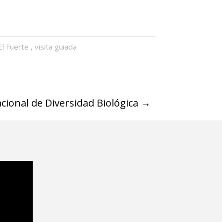
El Fuerte
,
visita guiada
cional de Diversidad Biológica
→