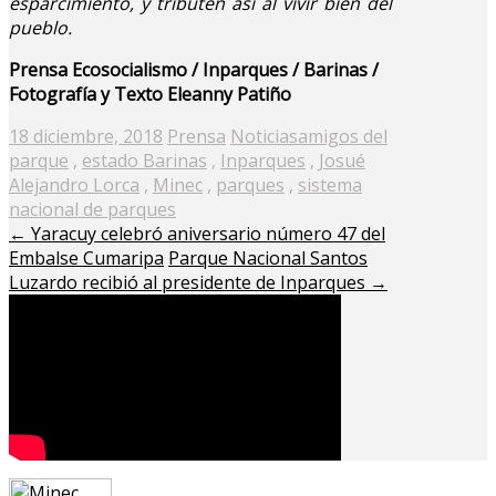
esparcimiento, y tributen así al vivir bien del
pueblo.
Prensa Ecosocialismo / Inparques / Barinas /
Fotografía y Texto Eleanny Patiño
Posted
18 diciembre, 2018
Prensa
Noticias
amigos del
on
parque
,
estado Barinas
,
Inparques
,
Josué
Alejandro Lorca
,
Minec
,
parques
,
sistema
nacional de parques
←
Yaracuy celebró aniversario número 47 del
Embalse Cumaripa
Parque Nacional Santos
Luzardo recibió al presidente de Inparques
→