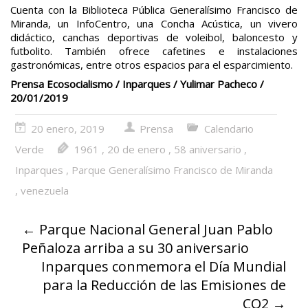
Cuenta con la Biblioteca Pública Generalísimo Francisco de
Miranda, un InfoCentro, una Concha Acústica, un vivero
didáctico, canchas deportivas de voleibol, baloncesto y
futbolito. También ofrece cafetines e instalaciones
gastronómicas, entre otros espacios para el esparcimiento.
Prensa Ecosocialismo / Inparques / Yulimar Pacheco /
20/01/2019
20 enero, 2019
Prensa
Calendario
Verde
1961
,
20 de enero
,
58 aniversario
,
Inparques
,
Parque Generalísimo Francisco de Miranda
,
venezuela
←
Parque Nacional General Juan Pablo
Peñaloza arriba a su 30 aniversario
Inparques conmemora el Día Mundial
para la Reducción de las Emisiones de
CO2
→