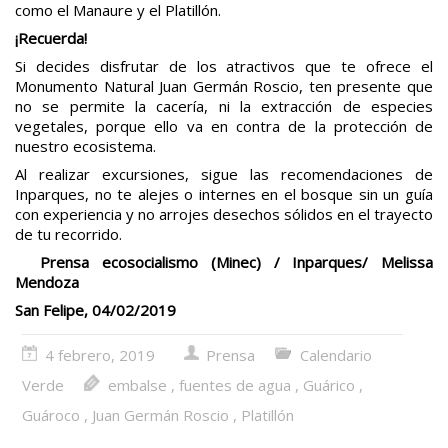
como el Manaure y el Platillón.
¡Recuerda!
Si decides disfrutar de los atractivos que te ofrece el
Monumento Natural Juan Germán Roscio, ten presente que
no se permite la cacería, ni la extracción de especies
vegetales, porque ello va en contra de la protección de
nuestro ecosistema.
Al realizar excursiones, sigue las recomendaciones de
Inparques, no te alejes o internes en el bosque sin un guía
con experiencia y no arrojes desechos sólidos en el trayecto
de tu recorrido.
Prensa ecosocialismo (Minec) / Inparques/ Melissa
Mendoza
San Felipe, 04/02/2019
4 febrero, 2019
Prensa
Calendario
Verde
embalse
,
fuentes de agua
,
Guárico
,
Guároco
,
Juan Germán Roscio
,
Platillón