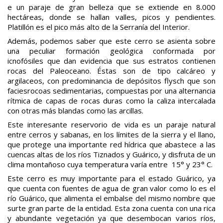
e un paraje de gran belleza que se extiende en 8.000
hectáreas, donde se hallan valles, picos y pendientes.
Platillón es el pico más alto de la Serranía del Interior.
Además, podemos saber que este cerro se asienta sobre
una peculiar formación geológica conformada por
icnofósiles que dan evidencia que sus estratos contienen
rocas del Paleoceano. Éstas son de tipo calcáreo y
argilaceos, con predominancia de depósitos flysch que son
faciesrocoas sedimentarias, compuestas por una alternancia
rítmica de capas de rocas duras como la caliza intercalada
con otras más blandas como las arcillas.
Este interesante reservorio de vida es un paraje natural
entre cerros y sabanas, en los límites de la sierra y el llano,
que protege una importante red hídrica que abastece a las
cuencas altas de los ríos Tiznados y Guárico, y disfruta de un
clima montañoso cuya temperatura varía entre 15° y 23° C.
Este cerro es muy importante para el estado Guárico, ya
que cuenta con fuentes de agua de gran valor como lo es el
río Guárico, que alimenta el embalse del mismo nombre que
surte gran parte de la entidad. Esta zona cuenta con una rica
y abundante vegetación ya que desembocan varios ríos,