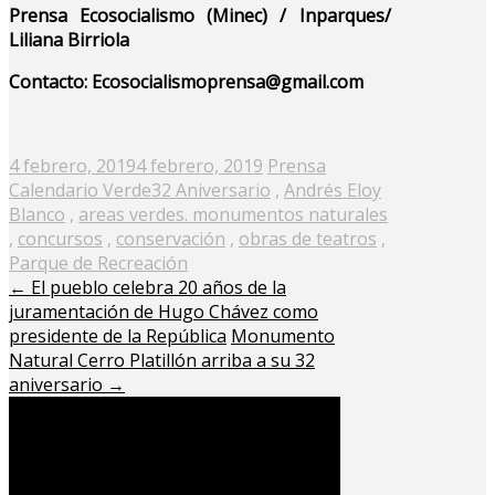
Prensa Ecosocialismo (Minec) / Inparques/
Liliana Birriola
Contacto: Ecosocialismoprensa@gmail.com
Posted
4 febrero, 2019
4 febrero, 2019
Prensa
on
Calendario Verde
32 Aniversario
,
Andrés Eloy
Blanco
,
areas verdes. monumentos naturales
,
concursos
,
conservación
,
obras de teatros
,
Parque de Recreación
←
El pueblo celebra 20 años de la
juramentación de Hugo Chávez como
presidente de la República
Monumento
Natural Cerro Platillón arriba a su 32
aniversario
→